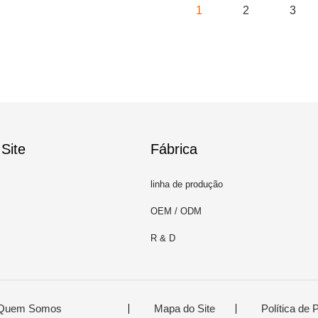
1
2
3
Site
Fábrica
linha de produção
OEM / ODM
R & D
Quem Somos
Mapa do Site
Política de 