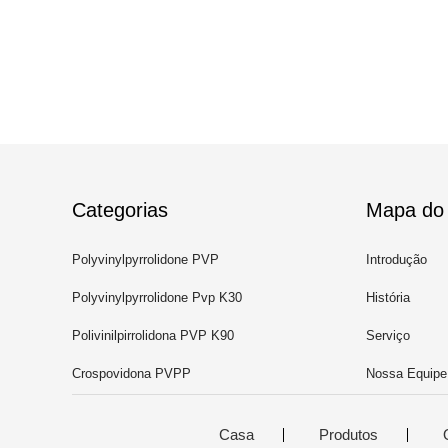
Categorias
Mapa do 
Polyvinylpyrrolidone PVP
Introdução
Polyvinylpyrrolidone Pvp K30
História
Polivinilpirrolidona PVP K90
Serviço
Crospovidona PVPP
Nossa Equipe
Casa
Produtos