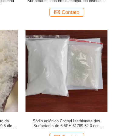
licerina
Surfactants T da emulsificação do inseticida
7PH para a matéria têxtil
Contato
ro da
Sódio aniônico Cocoyl Isethionate dos
9-5 álcool
Surfactants de 6.5PH 61789-32-0 nos
cuidados com a pele