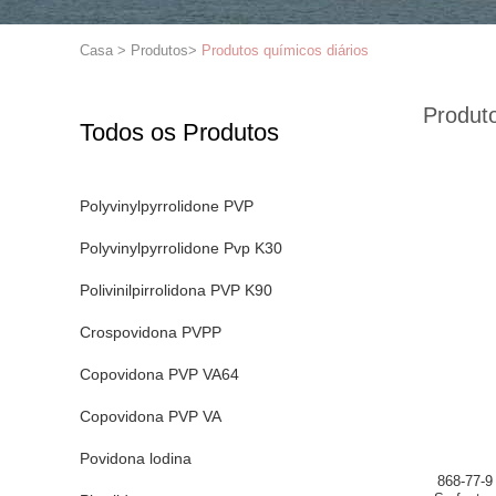
Casa
>
Produtos
>
Produtos químicos diários
Produto
Todos os Produtos
Polyvinylpyrrolidone PVP
Polyvinylpyrrolidone Pvp K30
Polivinilpirrolidona PVP K90
Crospovidona PVPP
Copovidona PVP VA64
Copovidona PVP VA
Povidona lodina
868-77-9