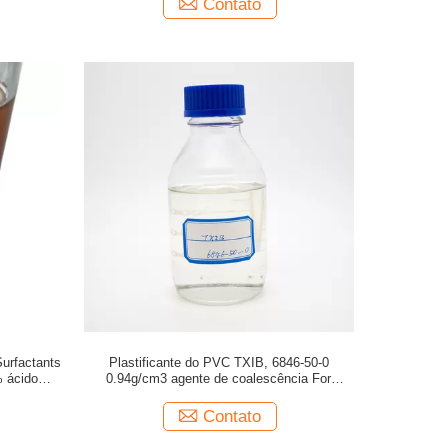
Contato
Surfactants
Plastificante do PVC TXIB, 6846-50-0
 ácido
0.94g/cm3 agente de coalescência For
Waterborne Coatings
Contato