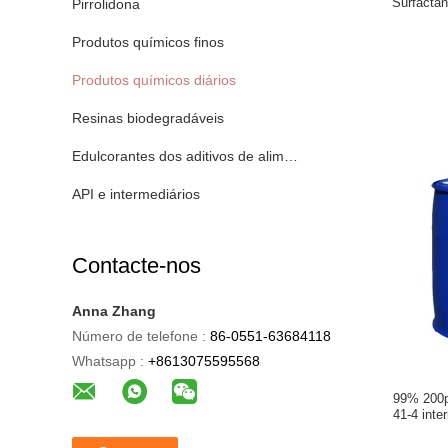
Surfactan
Pirrolidona
Produtos químicos finos
Produtos químicos diários
Resinas biodegradáveis
Edulcorantes dos aditivos de alimento
API e intermediários
Contacte-nos
Anna Zhang
Número de telefone :
86-0551-63684118
Whatsapp :
+8613075595568
99% 200p
41-4 inte