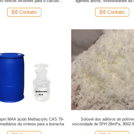
ts iônicos incolores para o cálculo de
agentes ativos, Monostearate da g
gastos do pó
Contato
Contato
pm MAA ácido Methacrylic CAS 79-
Solúvel dos aditivos do políme
rmediários da síntese para a borracha
viscosidade de 5PH 28mPa, 9002-8
Polyvinyl PVA