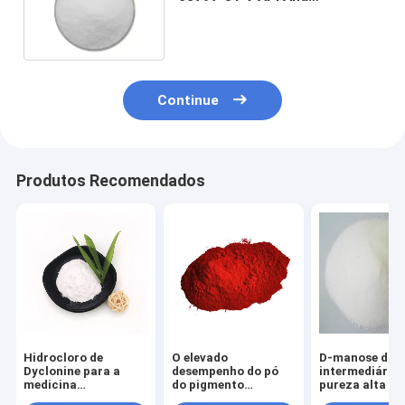
Intermediates Powder
Econazole
Continue
Produtos Recomendados
Hidrocloro de
O elevado
D-manose dos
Dyclonine para a
desempenho do pó
intermediários
medicina
do pigmento
pureza alta 9
C18H28ClNO2 da
pigmenta a pintura
fármacos e al