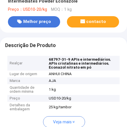
Intermediates Powder Econazole
Preço：USD10-20/kg
MOQ：1 kg
Melhor preço
contacto
Descrição De Produto
,
68797-31-9 APIs e intermediários
Realçar
,
APIs cristalinas e intermediários
Econazol nitrato em pó
Lugar de origem
ANHUI CHINA
Marca
AJA
Quantidade de
1 kg
ordem mínima
Preço
USD10-20/kg
Detalhes da
25 kg/tambor
embalagem
Veja mais